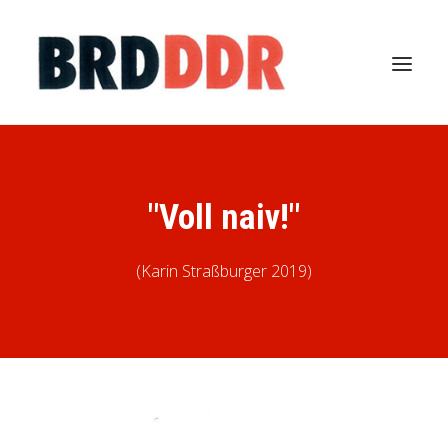
STARTSEITE
ÜBER DAS PROJEKT
"Voll naiv!"
DIE GRAFIKEN
ÜBER DAS BUCH
(Karin Straßburger 2019)
BRDDDR: UND SIE?
KONTAKT
SEARCH